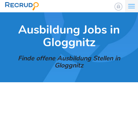
To
nav
Ausbildung Jobs in
Gloggnitz
Finde offene Ausbildung Stellen in
Gloggnitz