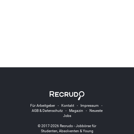
Für Arbeitgeber
-
Kontakt
-
Impressum
-
AGB & Datenschutz
-
Magazin
-
Neueste
Jobs
© 2017-2026 Recrudo - Jobbörse für
Studenten, Absolventen & Young