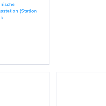
nische
sstation (Station
nk