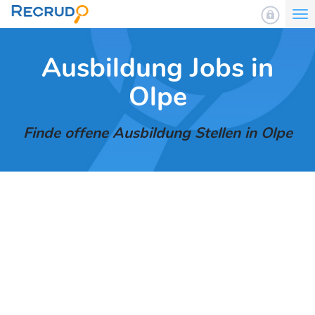
To
nav
Ausbildung Jobs in
Olpe
Finde offene Ausbildung Stellen in Olpe