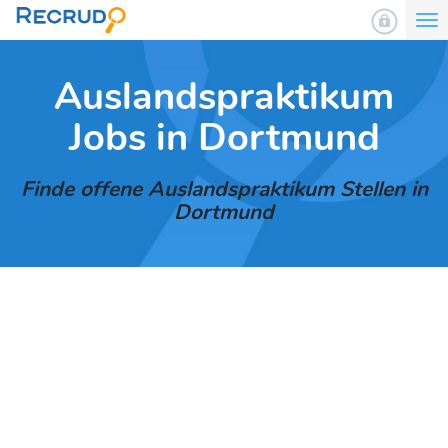
To
nav
Auslandspraktikum
Jobs in Dortmund
Finde offene Auslandspraktikum Stellen in
Dortmund