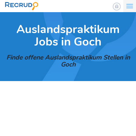
To
nav
Auslandspraktikum
Jobs in Goch
Finde offene Auslandspraktikum Stellen in
Goch