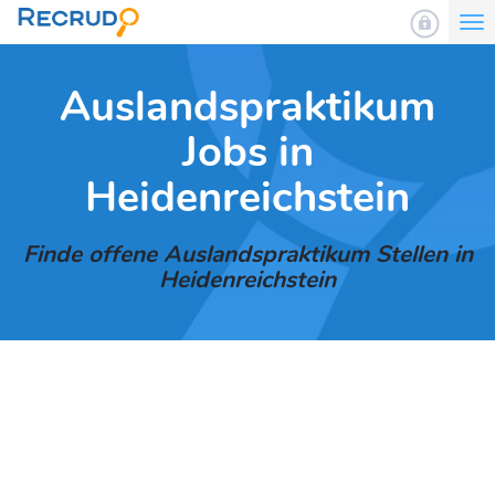
To
nav
Auslandspraktikum
Jobs in
Heidenreichstein
Finde offene Auslandspraktikum Stellen in
Heidenreichstein