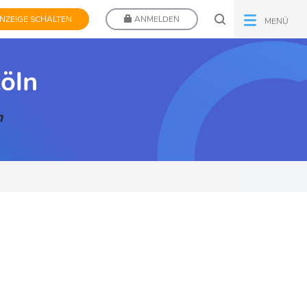
NZEIGE SCHALTEN
ANMELDEN
MENÜ
öln
n