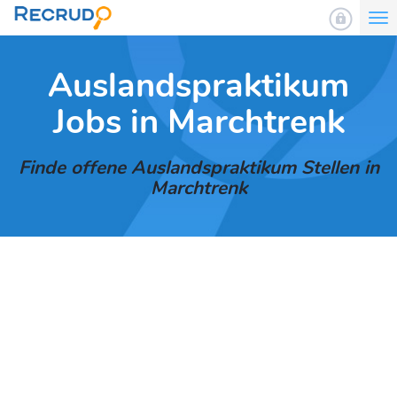
To
nav
Auslandspraktikum
Jobs in Marchtrenk
Finde offene Auslandspraktikum Stellen in
Marchtrenk