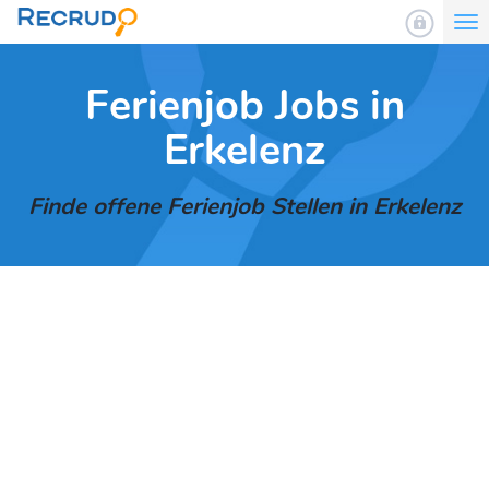
To
nav
Ferienjob Jobs in
Erkelenz
Finde offene Ferienjob Stellen in Erkelenz