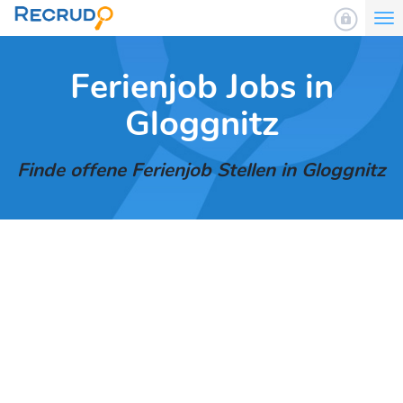
To
nav
Ferienjob Jobs in
Gloggnitz
Finde offene Ferienjob Stellen in Gloggnitz