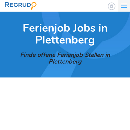
To
nav
Ferienjob Jobs in
Plettenberg
Finde offene Ferienjob Stellen in
Plettenberg