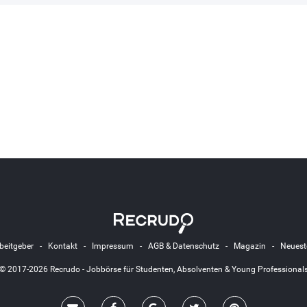
beitgeber
-
Kontakt
-
Impressum
-
AGB & Datenschutz
-
Magazin
-
Neuest
© 2017-2026 Recrudo - Jobbörse für Studenten, Absolventen & Young Professional