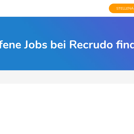
STELLENA
fene Jobs bei Recrudo fin