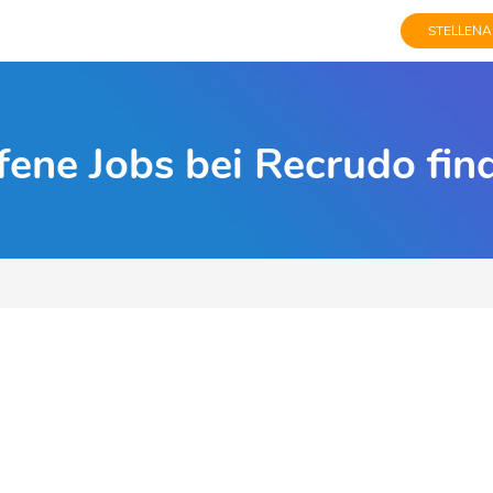
STELLENA
fene Jobs bei Recrudo fin