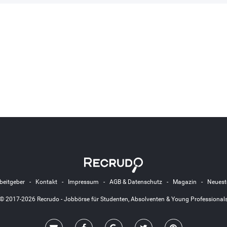
beitgeber
-
Kontakt
-
Impressum
-
AGB & Datenschutz
-
Magazin
-
Neuest
© 2017-2026 Recrudo - Jobbörse für Studenten, Absolventen & Young Professional