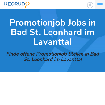
To
nav
Promotionjob Jobs in
Bad St. Leonhard im
Lavanttal
Finde offene Promotionjob Stellen in Bad
St. Leonhard im Lavanttal