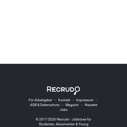
Für Arbeitgeber
-
Kontakt
-
Impressum
-
AGB & Datenschutz
-
Magazin
-
Neueste
Jobs
© 2017-2026 Recrudo - Jobbörse für
Studenten, Absolventen & Young