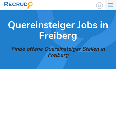
To
nav
Quereinsteiger Jobs in
Freiberg
Finde offene Quereinsteiger Stellen in
Freiberg