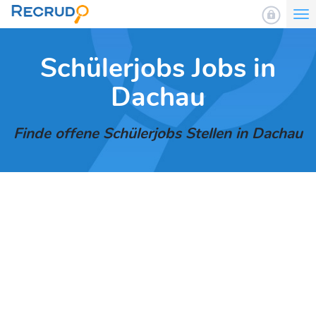
To
nav
Schülerjobs Jobs in
Dachau
Finde offene Schülerjobs Stellen in Dachau