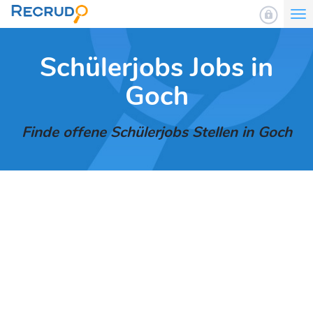
To
nav
Schülerjobs Jobs in
Goch
Finde offene Schülerjobs Stellen in Goch