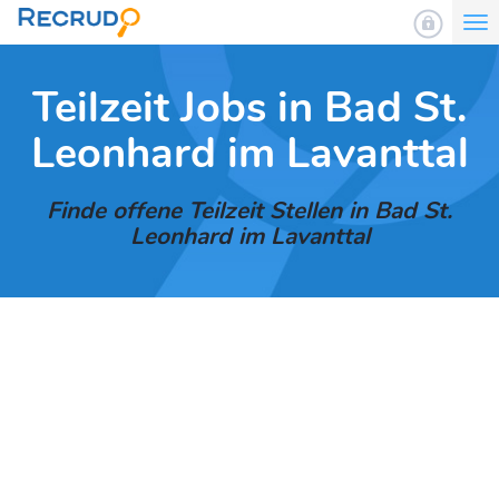
To
nav
Teilzeit Jobs in Bad St.
Leonhard im Lavanttal
Finde offene Teilzeit Stellen in Bad St.
Leonhard im Lavanttal