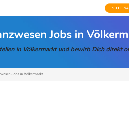
STELLENA
anzwesen Jobs in Völkerm
llen in Völkermarkt und bewirb Dich direkt on
zwesen Jobs in Völkermarkt