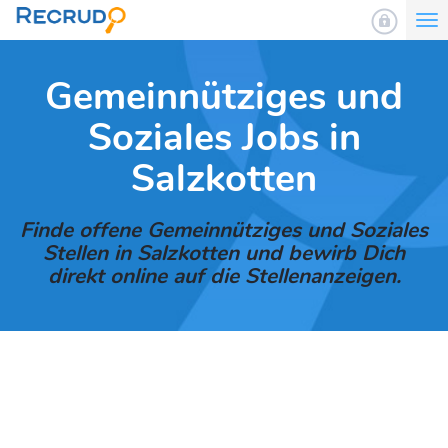
To
nav
Gemeinnütziges und
Soziales Jobs in
Salzkotten
Finde offene Gemeinnütziges und Soziales
Stellen in Salzkotten und bewirb Dich
direkt online auf die Stellenanzeigen.