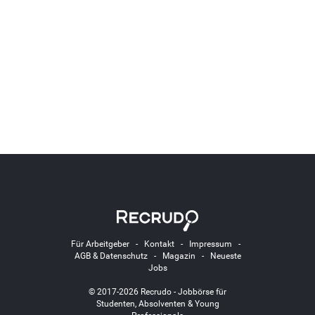
Für Arbeitgeber
-
Kontakt
-
Impressum
-
AGB & Datenschutz
-
Magazin
-
Neueste
Jobs
© 2017-2026 Recrudo - Jobbörse für
Studenten, Absolventen & Young