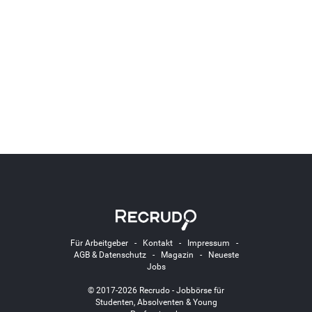
Für Arbeitgeber
-
Kontakt
-
Impressum
-
AGB & Datenschutz
-
Magazin
-
Neueste
Jobs
© 2017-2026 Recrudo - Jobbörse für
Studenten, Absolventen & Young