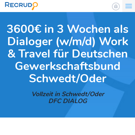
To
nav
3600€ in 3 Wochen als
Dialoger (w/m/d) Work
& Travel für Deutschen
Gewerkschaftsbund
Schwedt/Oder
Vollzeit in Schwedt/Oder
DFC DIALOG