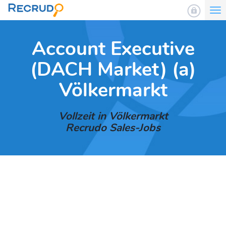
To
nav
Account Executive
(DACH Market) (a)
Völkermarkt
Vollzeit in Völkermarkt
Recrudo Sales-Jobs