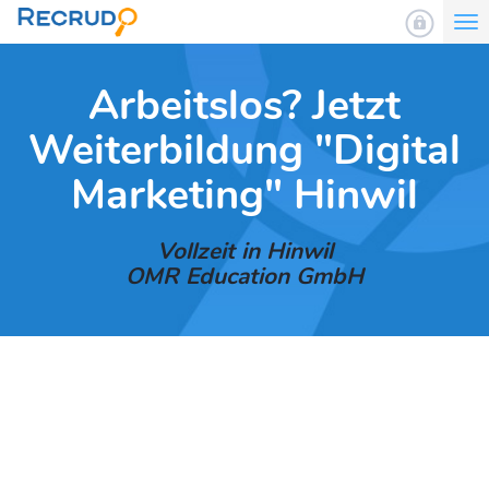
To
nav
Arbeitslos? Jetzt
Weiterbildung "Digital
Marketing" Hinwil
Vollzeit in Hinwil
OMR Education GmbH