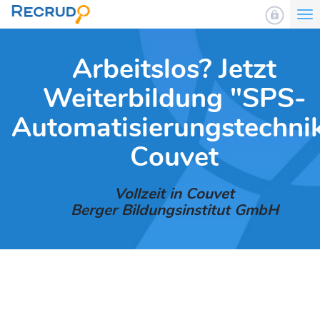
To
nav
Arbeitslos? Jetzt
Weiterbildung "SPS-
Automatisierungstechni
Couvet
Vollzeit in Couvet
Berger Bildungsinstitut GmbH