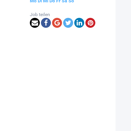
Mo
Di
Mi
Do
Fr
Sa
So
Job teilen