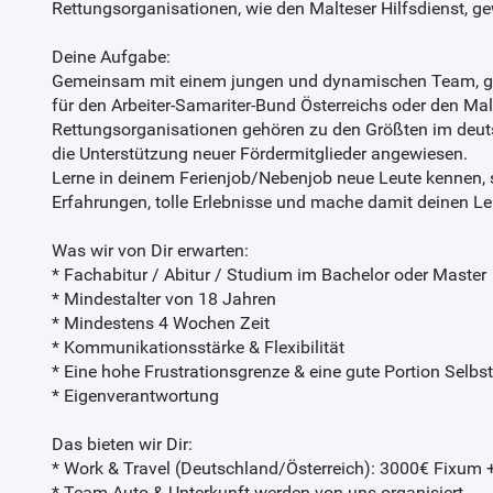
Rettungsorganisationen, wie den Malteser Hilfsdienst, g
Deine Aufgabe:
Gemeinsam mit einem jungen und dynamischen Team, geh
für den Arbeiter-Samariter-Bund Österreichs oder den Malte
Rettungsorganisationen gehören zu den Größten im deu
die Unterstützung neuer Fördermitglieder angewiesen.
Lerne in deinem Ferienjob/Nebenjob neue Leute kennen
Erfahrungen, tolle Erlebnisse und mache damit deinen 
Was wir von Dir erwarten:
* Fachabitur / Abitur / Studium im Bachelor oder Master
* Mindestalter von 18 Jahren
* Mindestens 4 Wochen Zeit
* Kommunikationsstärke & Flexibilität
* Eine hohe Frustrationsgrenze & eine gute Portion Selb
* Eigenverantwortung
Das bieten wir Dir:
* Work & Travel (Deutschland/Österreich): 3000€ Fixum 
* Team-Auto & Unterkunft werden von uns organisiert