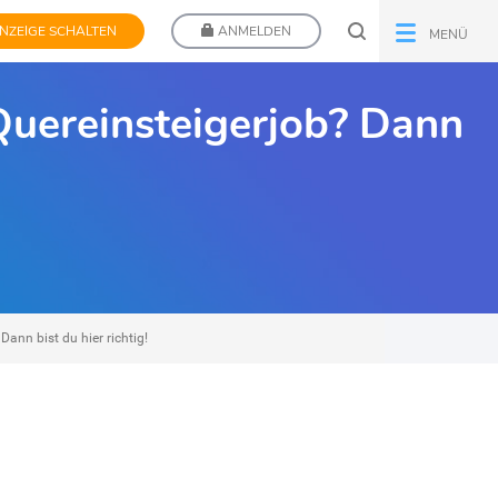
NZEIGE SCHALTEN
ANMELDEN
MENÜ
Quereinsteigerjob? Dann
ann bist du hier richtig!