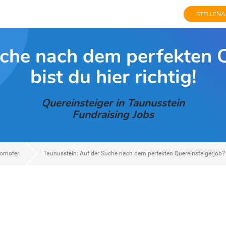
STELLENA
uche nach dem perfekten 
bist du hier richtig!
Quereinsteiger in Taunusstein
Fundraising Jobs
romoter
Taunusstein: Auf der Suche nach dem perfekten Quereinsteigerjob? D