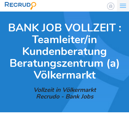
To
nav
BANK JOB VOLLZEIT :
Teamleiter/in
Kundenberatung
Beratungszentrum (a)
Völkermarkt
Vollzeit in Völkermarkt
Recrudo - Bank Jobs