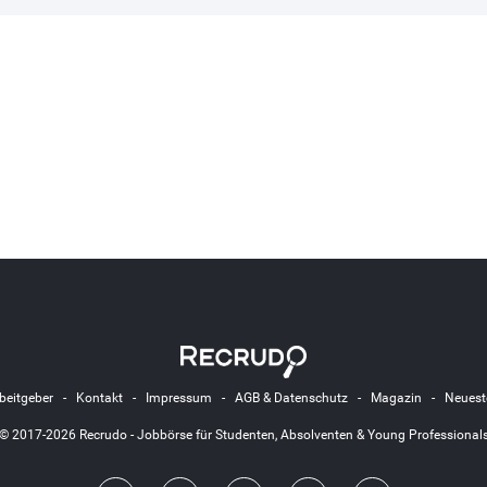
beitgeber
-
Kontakt
-
Impressum
-
AGB & Datenschutz
-
Magazin
-
Neuest
© 2017-2026 Recrudo - Jobbörse für Studenten, Absolventen & Young Professional