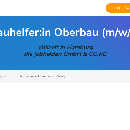
STELLENA
auhelfer:in Oberbau (m/w/
Vollzeit in Hamburg
die jobhelden GmbH & CO.KG
/d)
Bauhelfer:in Oberbau (m/w/d)