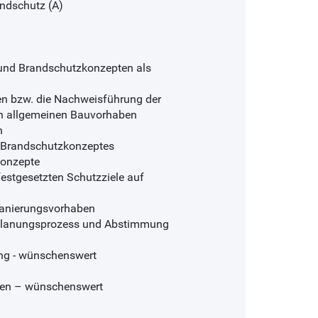
ndschutz (A)
 und Brandschutzkonzepten als
en bzw. die Nachweisführung der
on allgemeinen Bauvorhaben
n
s Brandschutzkonzeptes
konzepte
festgesetzten Schutzziele auf
Sanierungsvorhaben
m Planungsprozess und Abstimmung
ng - wünschenswert
len – wünschenswert