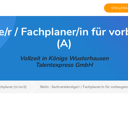
STELLENA
e/r / Fachplaner/in für 
(A)
Vollzeit in Königs Wusterhausen
Talentexpress GmbH
chplaner (m/w/d)
Berlin - Sachverständige/r / Fachplaner/in für vorbeuge