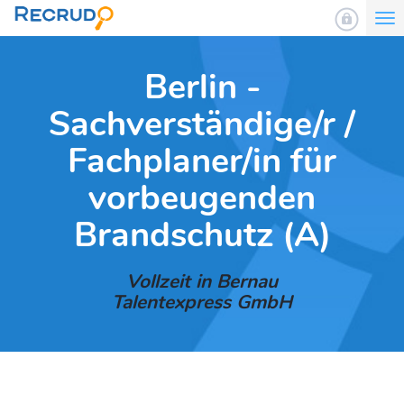
To
nav
Berlin -
Sachverständige/r /
Fachplaner/in für
vorbeugenden
Brandschutz (A)
Vollzeit in Bernau
Talentexpress GmbH