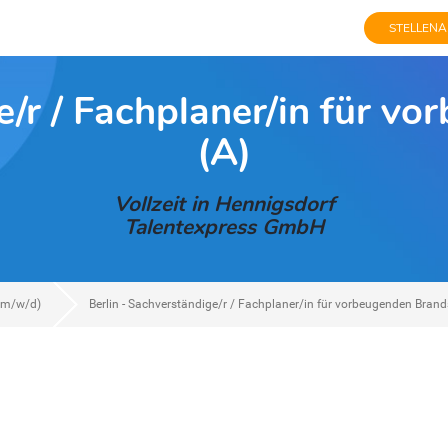
STELLENA
e/r / Fachplaner/in für 
(A)
Vollzeit in Hennigsdorf
Talentexpress GmbH
(m/w/d)
Berlin - Sachverständige/r / Fachplaner/in für vorbeugenden Brand