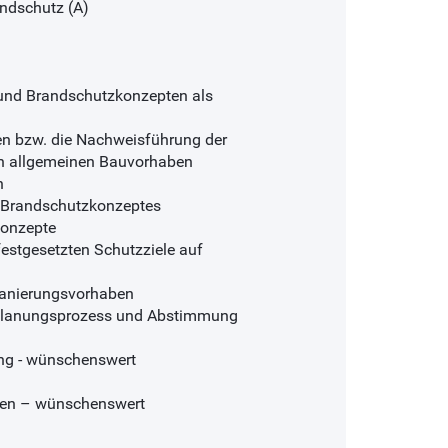
ndschutz (A)
 und Brandschutzkonzepten als
en bzw. die Nachweisführung der
on allgemeinen Bauvorhaben
n
s Brandschutzkonzeptes
konzepte
festgesetzten Schutzziele auf
Sanierungsvorhaben
m Planungsprozess und Abstimmung
ng - wünschenswert
len – wünschenswert