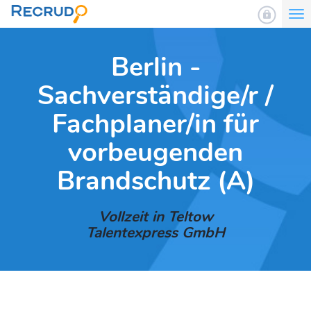
To
nav
Berlin -
Sachverständige/r /
Fachplaner/in für
vorbeugenden
Brandschutz (A)
Vollzeit in Teltow
Talentexpress GmbH