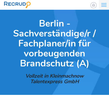
To
nav
Berlin -
Sachverständige/r /
Fachplaner/in für
vorbeugenden
Brandschutz (A)
Vollzeit in Kleinmachnow
Talentexpress GmbH