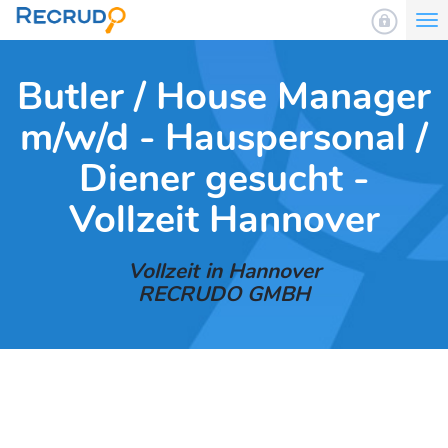
To
nav
Butler / House Manager
m/w/d - Hauspersonal /
Diener gesucht -
Vollzeit Hannover
Vollzeit in Hannover
RECRUDO GMBH