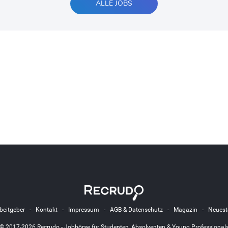
ALLE JOBS
beitgeber
-
Kontakt
-
Impressum
-
AGB & Datenschutz
-
Magazin
-
Neuest
© 2017-2026 Recrudo - Jobbörse für Studenten, Absolventen & Young Professional