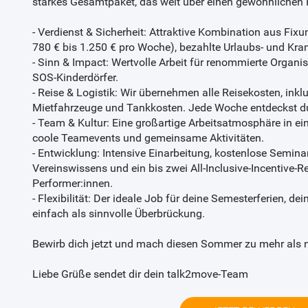
starkes Gesamtpaket, das weit über einen gewöhnlichen F
- Verdienst & Sicherheit: Attraktive Kombination aus Fix
780 € bis 1.250 € pro Woche), bezahlte Urlaubs- und Kra
- Sinn & Impact: Wertvolle Arbeit für renommierte Organ
SOS-Kinderdörfer.
- Reise & Logistik: Wir übernehmen alle Reisekosten, inklu
Mietfahrzeuge und Tankkosten. Jede Woche entdeckst du
- Team & Kultur: Eine großartige Arbeitsatmosphäre in ei
coole Teamevents und gemeinsame Aktivitäten.
- Entwicklung: Intensive Einarbeitung, kostenlose Semina
Vereinswissens und ein bis zwei All-Inclusive-Incentive-R
Performer:innen.
- Flexibilität: Der ideale Job für deine Semesterferien, de
einfach als sinnvolle Überbrückung.
Bewirb dich jetzt und mach diesen Sommer zu mehr als n
Liebe Grüße sendet dir dein talk2move-Team