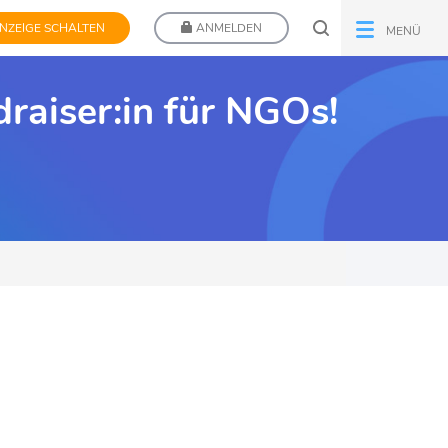
NZEIGE SCHALTEN
ANMELDEN
MENÜ
raiser:in für NGOs!