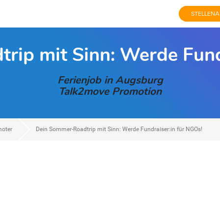
STELLENA
ip mit Sinn: Werde Fund
Ferienjob in Augsburg
Talk2move Promotion
moter
Dein Sommer-Roadtrip mit Sinn: Werde Fundraiser:in für NGOs!