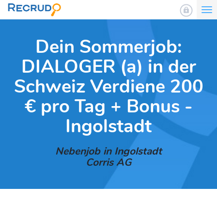
To
nav
Dein Sommerjob:
DIALOGER (a) in der
Schweiz Verdiene 200
€ pro Tag + Bonus -
Ingolstadt
Nebenjob in Ingolstadt
Corris AG