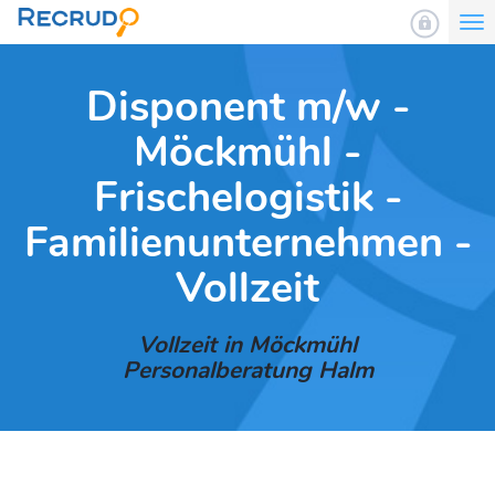
To
nav
Disponent m/w -
Möckmühl -
Frischelogistik -
Familienunternehmen -
Vollzeit
Vollzeit in Möckmühl
Personalberatung Halm