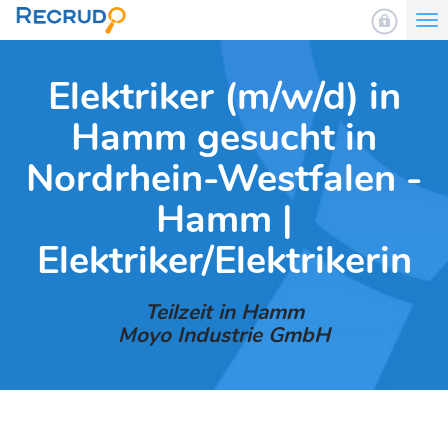
To
nav
Elektriker (m/w/d) in
Hamm gesucht in
Nordrhein-Westfalen -
Hamm |
Elektriker/Elektrikerin
Teilzeit in Hamm
Moyo Industrie GmbH