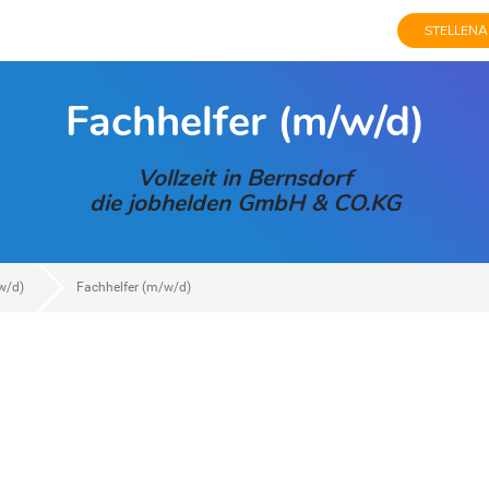
STELLENA
Fachhelfer (m/w/d)
Vollzeit in Bernsdorf
die jobhelden GmbH & CO.KG
w/d)
Fachhelfer (m/w/d)