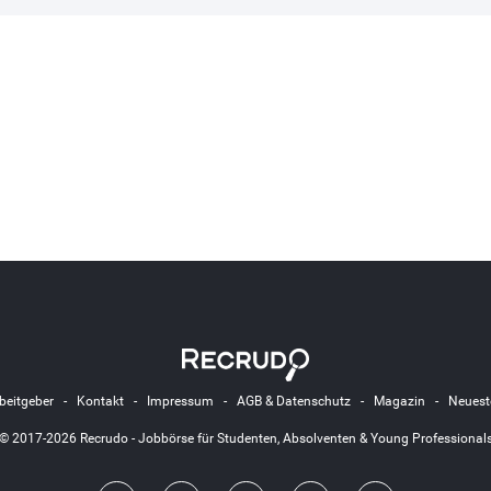
beitgeber
-
Kontakt
-
Impressum
-
AGB & Datenschutz
-
Magazin
-
Neuest
© 2017-2026 Recrudo - Jobbörse für Studenten, Absolventen & Young Professional