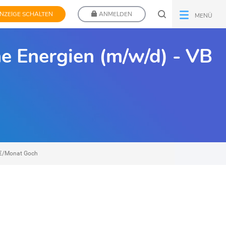
NZEIGE SCHALTEN
ANMELDEN
MENÜ
e Energien (m/w/d) - VB
0€/Monat Goch