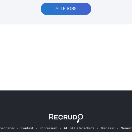
ALLE JOBS
beitgeber
-
Kontakt
-
Impressum
-
AGB & Datenschutz
-
Magazin
-
Neuest