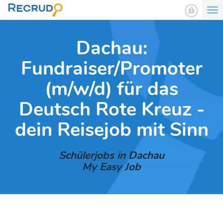
To
nav
Dachau:
Fundraiser/Promoter
(m/w/d) für das
Deutsch Rote Kreuz -
dein Reisejob mit Sinn
Schülerjobs in Dachau
My Easy Job