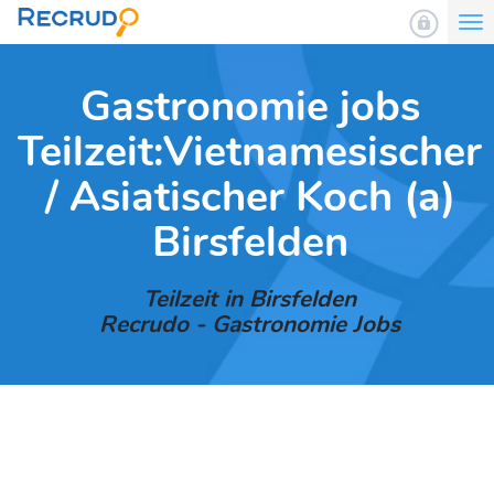
To
nav
Gastronomie jobs
Teilzeit:Vietnamesischer
/ Asiatischer Koch (a)
Birsfelden
Teilzeit in Birsfelden
Recrudo - Gastronomie Jobs