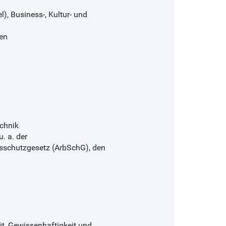
), Business-, Kultur- und
en
chnik
. a. der
sschutzgesetz (ArbSchG), den
eit, Gewissenhaftigkeit und