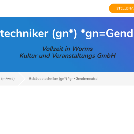
STELLENA
echniker (gn*) *gn=Gend
Vollzeit in Worms
Kultur und Veranstaltungs GmbH
r (m/w/d)
Gebäudetechniker (gn*) *gn=Genderneutral