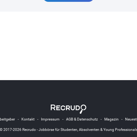
beitgeber
-
Kontakt
-
Impressum
-
AGB & Datenschutz
-
Magazin
-
Neuest
© 2017-2026 Recrudo - Jobbörse für Studenten, Absolventen & Young Professional