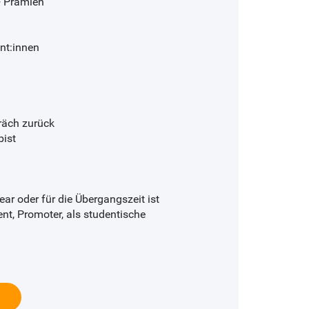
+ Prämien
nt:innen
präch zurück
bist
ar oder für die Übergangszeit ist
nt, Promoter, als studentische