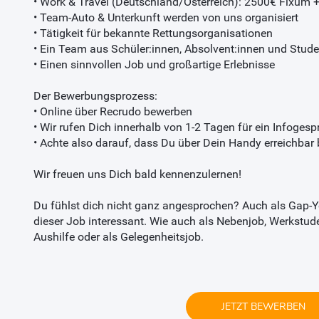
• Work & Travel (Deutschland/Österreich): 2500€ Fixum 
• Team-Auto & Unterkunft werden von uns organisiert
• Tätigkeit für bekannte Rettungsorganisationen
• Ein Team aus Schüler:innen, Absolvent:innen und Stude
• Einen sinnvollen Job und großartige Erlebnisse
Der Bewerbungsprozess:
• Online über Recrudo bewerben
• Wir rufen Dich innerhalb von 1-2 Tagen für ein Infoges
• Achte also darauf, dass Du über Dein Handy erreichbar 
Wir freuen uns Dich bald kennenzulernen!
Du fühlst dich nicht ganz angesprochen? Auch als Gap-Ye
dieser Job interessant. Wie auch als Nebenjob, Werkstude
Aushilfe oder als Gelegenheitsjob.
JETZT BEWERBEN