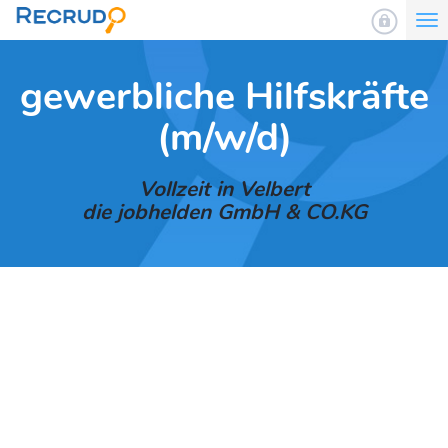
To
nav
gewerbliche Hilfskräfte
(m/w/d)
Vollzeit in Velbert
die jobhelden GmbH & CO.KG