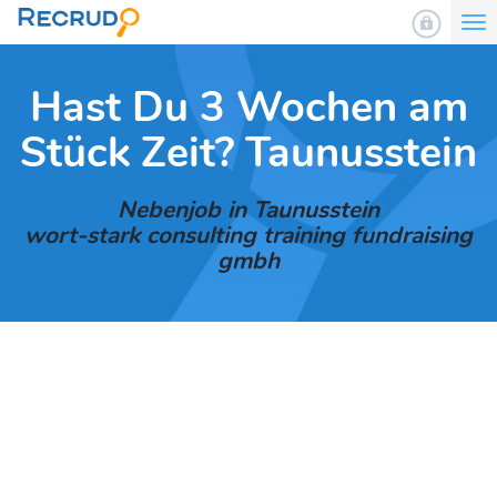
To
nav
Hast Du 3 Wochen am
Stück Zeit? Taunusstein
Nebenjob in Taunusstein
wort-stark consulting training fundraising
gmbh