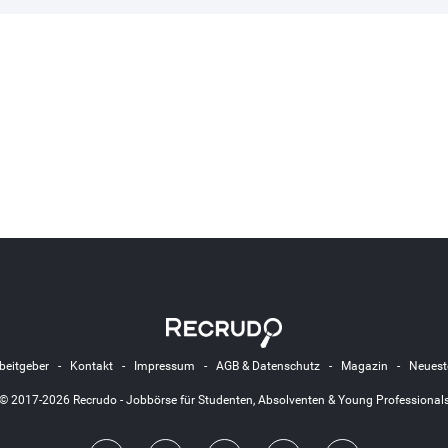
beitgeber
-
Kontakt
-
Impressum
-
AGB & Datenschutz
-
Magazin
-
Neuest
© 2017-2026 Recrudo - Jobbörse für Studenten, Absolventen & Young Professional