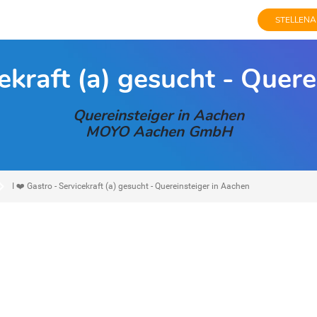
STELLENA
cekraft (a) gesucht - Quer
Quereinsteiger in Aachen
MOYO Aachen GmbH
I ❤️ Gastro - Servicekraft (a) gesucht - Quereinsteiger in Aachen