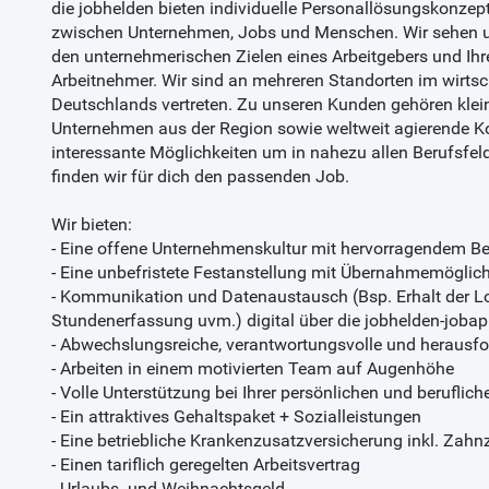
die jobhelden bieten individuelle Personallösungskonzep
zwischen Unternehmen, Jobs und Menschen. Wir sehen u
den unternehmerischen Zielen eines Arbeitgebers und Ihr
Arbeitnehmer. Wir sind an mehreren Standorten im wirts
Deutschlands vertreten. Zu unseren Kunden gehören klei
Unternehmen aus der Region sowie weltweit agierende Ko
interessante Möglichkeiten um in nahezu allen Berufsfe
finden wir für dich den passenden Job.
Wir bieten:
- Eine offene Unternehmenskultur mit hervorragendem Be
- Eine unbefristete Festanstellung mit Übernahmemöglich
- Kommunikation und Datenaustausch (Bsp. Erhalt der 
Stundenerfassung uvm.) digital über die jobhelden-joba
- Abwechslungsreiche, verantwortungsvolle und herausf
- Arbeiten in einem motivierten Team auf Augenhöhe
- Volle Unterstützung bei Ihrer persönlichen und beruflic
- Ein attraktives Gehaltspaket + Sozialleistungen
- Eine betriebliche Krankenzusatzversicherung inkl. Zah
- Einen tariflich geregelten Arbeitsvertrag
- Urlaubs- und Weihnachtsgeld