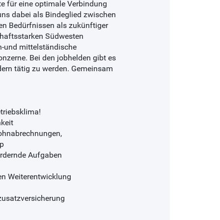
te für eine optimale Verbindung
ns dabei als Bindeglied zwischen
en Bedürfnissen als zukünftiger
chaftsstarken Südwesten
n-und mittelständische
nzerne. Bei den jobhelden gibt es
ldern tätig zu werden. Gemeinsam
triebsklima!
keit
Lohnabrechnungen,
pp
ordernde Aufgaben
hen Weiterentwicklung
nzusatzversicherung