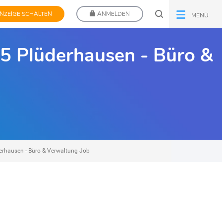
NZEIGE SCHALTEN
ANMELDEN
MENÜ
55 Plüderhausen - Büro &
derhausen - Büro & Verwaltung Job