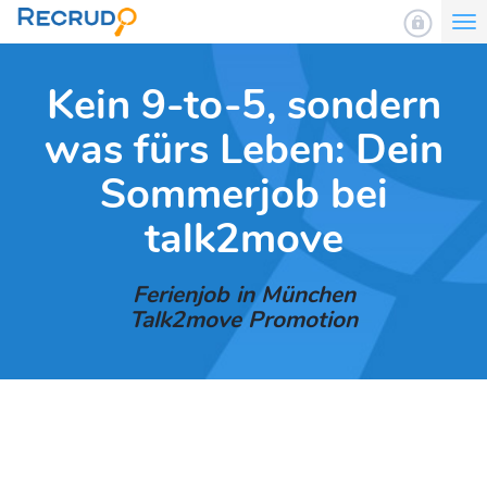
To
nav
Kein 9-to-5, sondern
was fürs Leben: Dein
Sommerjob bei
talk2move
Ferienjob in München
Talk2move Promotion